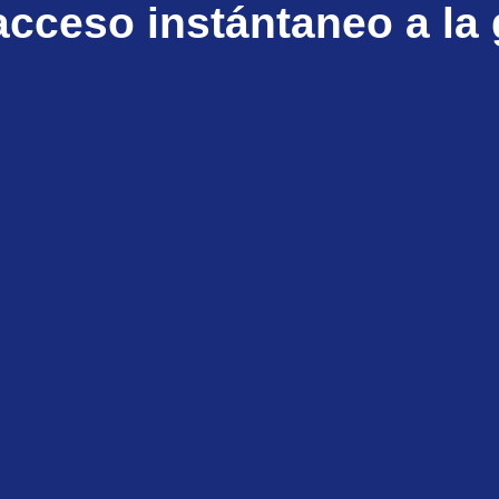
 acceso instántaneo a la 