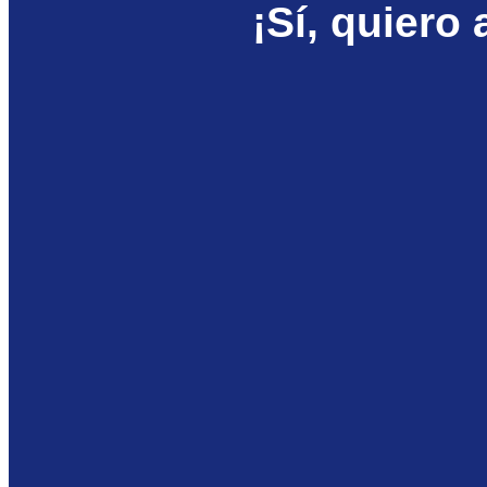
¡Sí, quiero