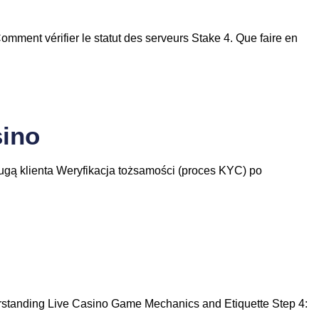
omment vérifier le statut des serveurs Stake 4. Que faire en
ino
ługą klienta Weryfikacja tożsamości (proces KYC) po
rstanding Live Casino Game Mechanics and Etiquette Step 4: