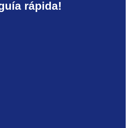
guía rápida!