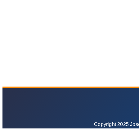
Copyright 2025 Jos