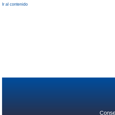
Ir al contenido
Consej