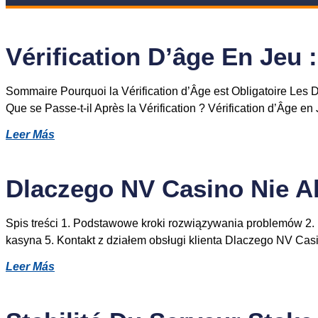
Vérification D’âge En Jeu
Sommaire Pourquoi la Vérification d’Âge est Obligatoire Les 
Que se Passe-t-il Après la Vérification ? Vérification d’Âge e
Leer Más
Dlaczego NV Casino Nie A
Spis treści 1. Podstawowe kroki rozwiązywania problemów 2.
kasyna 5. Kontakt z działem obsługi klienta Dlaczego NV C
Leer Más