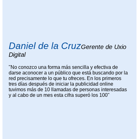
Daniel de la Cruz
Gerente de Uxio
Digital
"No conozco una forma más sencilla y efectiva de
darse aconocer a un público que está buscando por la
red precisamente lo que tu ofreces. En los primeros
tres días después de iniciar la publicidad online
tuvimos más de 10 llamadas de personas interesadas
y al cabo de un mes esta cifra superó los 100"