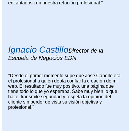
encantados con nuestra relación profesional.”
Ignacio Castillo
Director de la
Escuela de Negocios EDN
"Desde el primer momento supe que José Cabello era
el profesional a quién debía confiar la creación de mi
web. El resultado fue muy positivo, una página que
tiene todo lo que yo esperaba. Sabe muy bien lo que
hace, transmite seguridad y respeta la opinión del
cliente sin perder de vista su visión objetiva y
profesional."