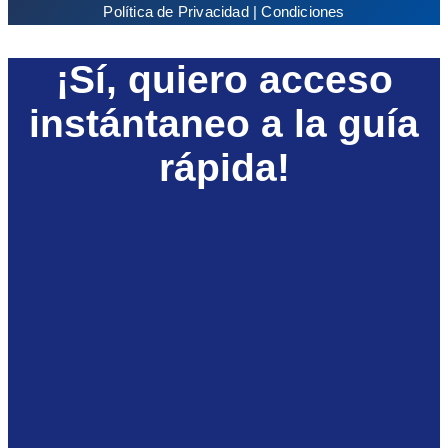
Política de Privacidad
|
Condiciones
¡Sí, quiero acceso
instántaneo a la guía
rápida!