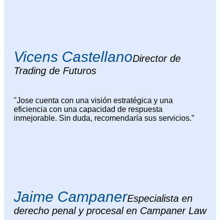
Vicens Castellano
Director de
Trading de Futuros
"Jose cuenta con una visión estratégica y una
eficiencia con una capacidad de respuesta
inmejorable. Sin duda, recomendaría sus servicios.”
Jaime Campaner
Especialista en
derecho penal y procesal en Campaner Law