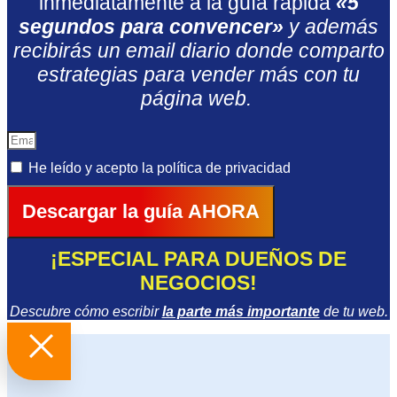
inmediatamente a la guía rápida
«5
segundos para convencer»
y además
recibirás un email diario donde comparto
estrategias para vender más con tu
página web.
He leído y acepto la
política de privacidad
Descargar la guía AHORA
¡ESPECIAL PARA DUEÑOS DE
NEGOCIOS!
Descubre cómo escribir
la parte más importante
de tu web.