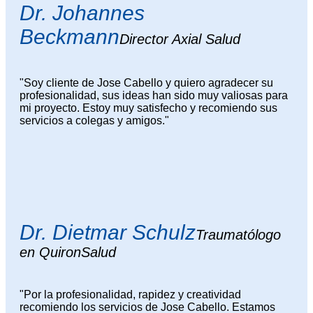
Dr. Johannes
Beckmann
Director Axial Salud
"Soy cliente de Jose Cabello y quiero agradecer su
profesionalidad, sus ideas han sido muy valiosas para
mi proyecto. Estoy muy satisfecho y recomiendo sus
servicios a colegas y amigos."
Dr. Dietmar Schulz
Traumatólogo
en QuironSalud
"Por la profesionalidad, rapidez y creatividad
recomiendo los servicios de Jose Cabello. Estamos