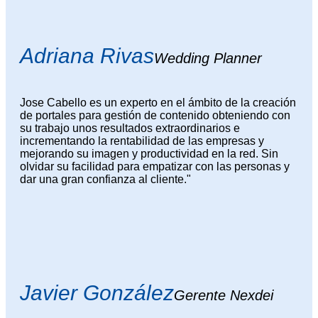
Adriana Rivas
Wedding Planner
Jose Cabello es un experto en el ámbito de la creación
de portales para gestión de contenido obteniendo con
su trabajo unos resultados extraordinarios e
incrementando la rentabilidad de las empresas y
mejorando su imagen y productividad en la red. Sin
olvidar su facilidad para empatizar con las personas y
dar una gran confianza al cliente."
Javier González
Gerente Nexdei