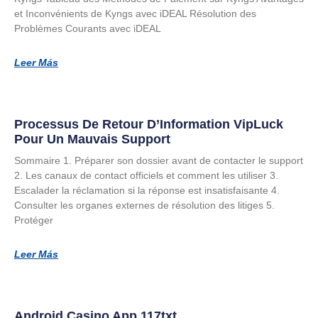
et Inconvénients de Kyngs avec iDEAL Résolution des
Problèmes Courants avec iDEAL
Leer Más
Processus De Retour D’Information VipLuck
Pour Un Mauvais Support
Sommaire 1. Préparer son dossier avant de contacter le support
2. Les canaux de contact officiels et comment les utiliser 3.
Escalader la réclamation si la réponse est insatisfaisante 4.
Consulter les organes externes de résolution des litiges 5.
Protéger
Leer Más
Android Casino App 117txt