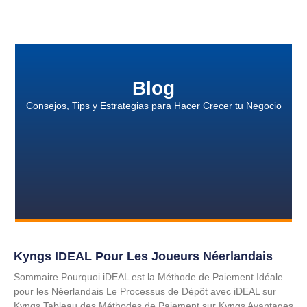
Blog
Consejos, Tips y Estrategias para Hacer Crecer tu Negocio
Kyngs IDEAL Pour Les Joueurs Néerlandais
Sommaire Pourquoi iDEAL est la Méthode de Paiement Idéale
pour les Néerlandais Le Processus de Dépôt avec iDEAL sur
Kyngs Tableau des Méthodes de Paiement sur Kyngs Avantages