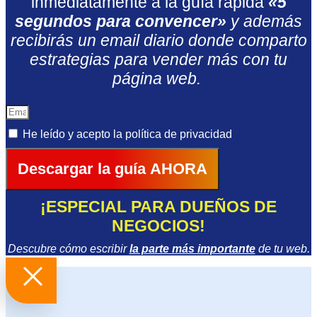
inmediatamente a la guía rápida
«5
segundos para convencer»
y además
recibirás un email diario donde comparto
estrategias para vender más con tu
página web.
He leído y acepto la
política de privacidad
Descargar la guía AHORA
¡ESPECIAL PARA DUEÑOS DE
NEGOCIOS!
Descubre cómo escribir
la parte más importante
de tu web.