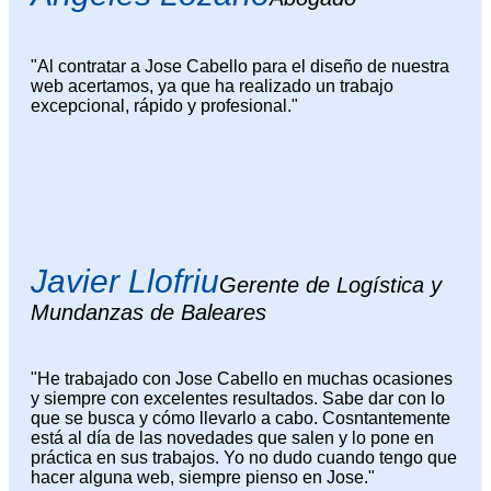
"Al contratar a Jose Cabello para el diseño de nuestra
web acertamos, ya que ha realizado un trabajo
excepcional, rápido y profesional."
Javier Llofriu
Gerente de Logística y
Mundanzas de Baleares
"He trabajado con Jose Cabello en muchas ocasiones
y siempre con excelentes resultados. Sabe dar con lo
que se busca y cómo llevarlo a cabo. Cosntantemente
está al día de las novedades que salen y lo pone en
práctica en sus trabajos. Yo no dudo cuando tengo que
hacer alguna web, siempre pienso en Jose."