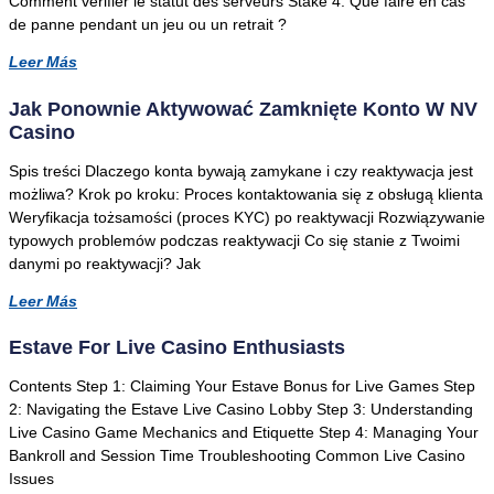
Comment vérifier le statut des serveurs Stake 4. Que faire en cas
de panne pendant un jeu ou un retrait ?
Leer Más
Jak Ponownie Aktywować Zamknięte Konto W NV
Casino
Spis treści Dlaczego konta bywają zamykane i czy reaktywacja jest
możliwa? Krok po kroku: Proces kontaktowania się z obsługą klienta
Weryfikacja tożsamości (proces KYC) po reaktywacji Rozwiązywanie
typowych problemów podczas reaktywacji Co się stanie z Twoimi
danymi po reaktywacji? Jak
Leer Más
Estave For Live Casino Enthusiasts
Contents Step 1: Claiming Your Estave Bonus for Live Games Step
2: Navigating the Estave Live Casino Lobby Step 3: Understanding
Live Casino Game Mechanics and Etiquette Step 4: Managing Your
Bankroll and Session Time Troubleshooting Common Live Casino
Issues