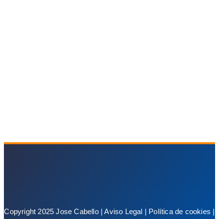
Copyright 2025 Jose Cabello |
Aviso Legal
|
Política de cookies
|