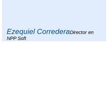
Ezequiel Corredera
Director en
NPP Soft