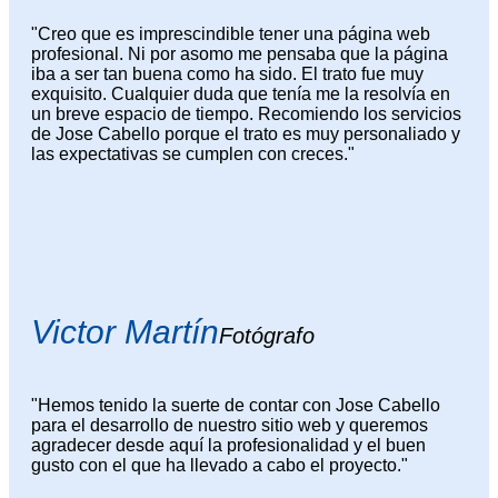
"Creo que es imprescindible tener una página web
profesional. Ni por asomo me pensaba que la página
iba a ser tan buena como ha sido. El trato fue muy
exquisito. Cualquier duda que tenía me la resolvía en
un breve espacio de tiempo. Recomiendo los servicios
de Jose Cabello porque el trato es muy personaliado y
las expectativas se cumplen con creces."
Victor Martín
Fotógrafo
"Hemos tenido la suerte de contar con Jose Cabello
para el desarrollo de nuestro sitio web y queremos
agradecer desde aquí la profesionalidad y el buen
gusto con el que ha llevado a cabo el proyecto."