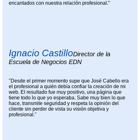
encantados con nuestra relación profesional.”
Ignacio Castillo
Director de la
Escuela de Negocios EDN
"Desde el primer momento supe que José Cabello era
el profesional a quién debía confiar la creación de mi
web. El resultado fue muy positivo, una página que
tiene todo lo que yo esperaba. Sabe muy bien lo que
hace, transmite seguridad y respeta la opinión del
cliente sin perder de vista su visión objetiva y
profesional."