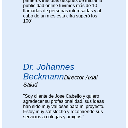
primeros tres días después de iniciar la
publicidad online tuvimos más de 10
llamadas de personas interesadas y al
cabo de un mes esta cifra superó los
100"
Dr. Johannes
Beckmann
Director Axial
Salud
"Soy cliente de Jose Cabello y quiero
agradecer su profesionalidad, sus ideas
han sido muy valiosas para mi proyecto.
Estoy muy satisfecho y recomiendo sus
servicios a colegas y amigos."