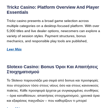
Trickz Casino: Platform Overview And Player
Essentials
Trickz casino presents a broad game selection across
multiple categories on a desktop-focused platform. With over
5,000 titles and live dealer options, newcomers can explore a
variety of session styles. Payment structures, bonus
mechanics, and responsible play tools are published,
Leer Más
Slotexo Casino: Bonus Όροι Και Απαιτήσεις
Στοιχηματισμού
Το Slotexo παρουσιάζει μια σειρά από bonus και προσφορές
που στοχεύουν τόσο στους νέους όσο και στους κανονικούς
παίκτες. Κάθε προσφορά έρχεται με συγκεκριμένες συνθήκες
– όρια καταθέσεων, απαιτήσεις στοιχηματισμού, χρονικά όρια
και εξαιρέσεις παιχνιδιών – που καθορίζουν τι μπορεί