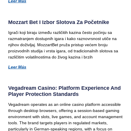
Leer Más
Mozzart Bet I Izbor Slotova Za Početnike
Igrači koji biraju između različitih kazina često počinju sa
razmatranjem dostupnih igara i kako raznovrsnost utiče na
njihov doživljaj. MozzartBet pruža pristup većem broju
proizvodnih studija i vrsta igara, od tradicionalnih slotova sa
različitim volatilnostima do živog kazina i brzih
Leer Más
Vegadream Casino: Platform Experience And
Player Protection Standards
Vegadream operates as an online casino platform accessible
through desktop browsers, offering a session-based gaming
environment with slots, live games, and account management
tools. The brand targets players in regulated markets,
particularly in German-speaking regions, with a focus on