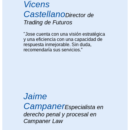
Vicens
Castellano
Director de
Trading de Futuros
"Jose cuenta con una visión estratégica
y una eficiencia con una capacidad de
respuesta inmejorable. Sin duda,
recomendaría sus servicios.”
Jaime
Campaner
Especialista en
derecho penal y procesal en
Campaner Law