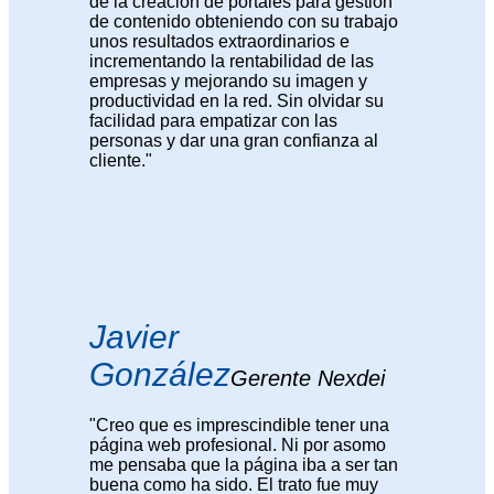
de la creación de portales para gestión
de contenido obteniendo con su trabajo
unos resultados extraordinarios e
incrementando la rentabilidad de las
empresas y mejorando su imagen y
productividad en la red. Sin olvidar su
facilidad para empatizar con las
personas y dar una gran confianza al
cliente."
Javier
González
Gerente Nexdei
"Creo que es imprescindible tener una
página web profesional. Ni por asomo
me pensaba que la página iba a ser tan
buena como ha sido. El trato fue muy