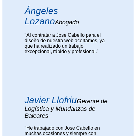
Ángeles
Lozano
Abogado
"Al contratar a Jose Cabello para el
diseño de nuestra web acertamos, ya
que ha realizado un trabajo
excepcional, rápido y profesional."
Javier Llofriu
Gerente de
Logística y Mundanzas de
Baleares
"He trabajado con Jose Cabello en
muchas ocasiones y siempre con