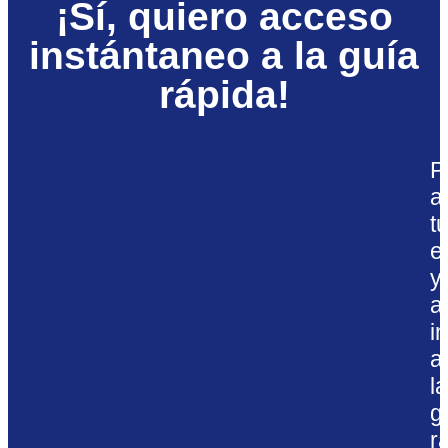
¡Sí, quiero acceso
instántaneo a la guía
rápida!
P
a
t
e
y
a
i
a
la
g
r