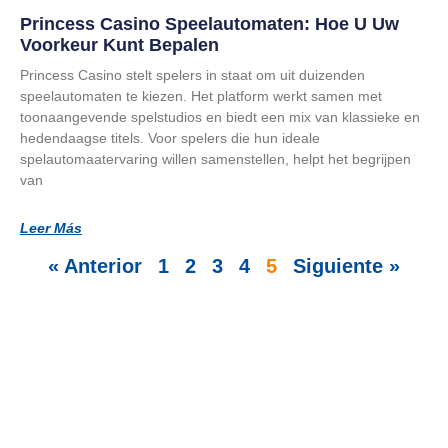
Princess Casino Speelautomaten: Hoe U Uw
Voorkeur Kunt Bepalen
Princess Casino stelt spelers in staat om uit duizenden
speelautomaten te kiezen. Het platform werkt samen met
toonaangevende spelstudios en biedt een mix van klassieke en
hedendaagse titels. Voor spelers die hun ideale
spelautomaatervaring willen samenstellen, helpt het begrijpen
van
Leer Más
« Anterior
1
2
3
4
5
Siguiente »