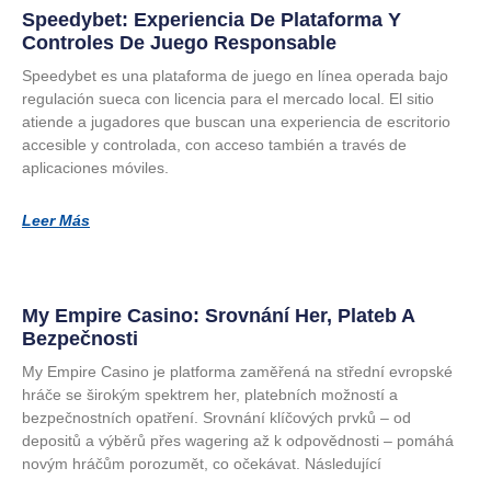
Speedybet: Experiencia De Plataforma Y
Controles De Juego Responsable
Speedybet es una plataforma de juego en línea operada bajo
regulación sueca con licencia para el mercado local. El sitio
atiende a jugadores que buscan una experiencia de escritorio
accesible y controlada, con acceso también a través de
aplicaciones móviles.
Leer Más
My Empire Casino: Srovnání Her, Plateb A
Bezpečnosti
My Empire Casino je platforma zaměřená na střední evropské
hráče se širokým spektrem her, platebních možností a
bezpečnostních opatření. Srovnání klíčových prvků – od
depositů a výběrů přes wagering až k odpovědnosti – pomáhá
novým hráčům porozumět, co očekávat. Následující