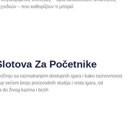
ιχνιδιών – που καθορίζουν τι μπορεί
Slotova Za Početnike
o počinju sa razmatranjem dostupnih igara i kako raznovrsnost
up većem broju proizvodnih studija i vrsta igara, od
a do živog kazina i brzih