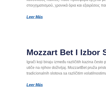
στοιχηματισμού, χρονικά όρια και εξαιρέσεις πα
Leer Más
Mozzart Bet I Izbor 
Igrači koji biraju između različitih kazina čest
utiče na njihov doživljaj. MozzartBet pruža prist
tradicionalnih slotova sa različitim volatilnostim
Leer Más