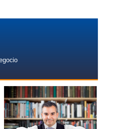
Negocio