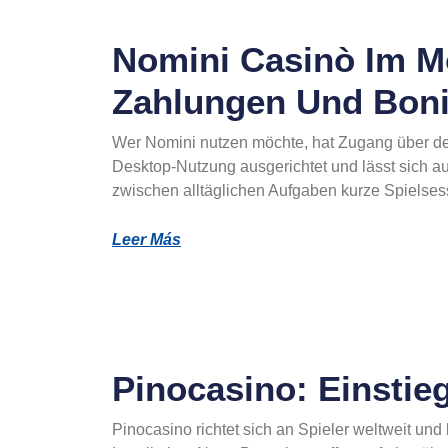
Nomini Casinò Im M
Zahlungen Und Bon
Wer Nomini nutzen möchte, hat Zugang über den
Desktop-Nutzung ausgerichtet und lässt sich au
zwischen alltäglichen Aufgaben kurze Spielses
Leer Más
Pinocasino: Einstie
Pinocasino richtet sich an Spieler weltweit und