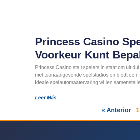
Princess Casino Sp
Voorkeur Kunt Bepa
Princess Casino stelt spelers in staat om uit 
met toonaangevende spelstudios en biedt een m
ideale spelautomaatervaring willen samenstelle
Leer Más
« Anterior
1