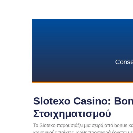
Consej
Slotexo Casino: Bo
Στοιχηματισμού
Το Slotexo παρουσιάζει μια σειρά από bonus 
κανονικούς παίκτες. Κάθε προσφορά έρχεται με