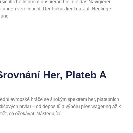
rsichtliche Informationshierarchie, die das Navigieren
ngen vereinfacht. Der Fokus liegt darauf, Neulinge
 und
rovnání Her, Plateb A
ední evropské hráče se širokým spektrem her, platebních
líčových prvků – od depositů a výběrů přes wagering až k
t, co očekávat. Následující