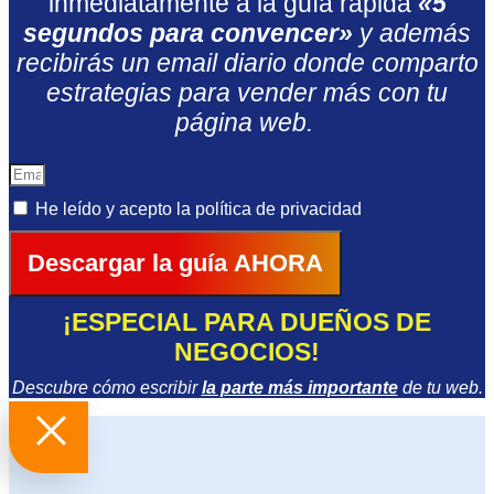
inmediatamente a la guía rápida
«5
segundos para convencer»
y además
recibirás un email diario donde comparto
estrategias para vender más con tu
página web.
He leído y acepto la
política de privacidad
Descargar la guía AHORA
¡ESPECIAL PARA DUEÑOS DE
NEGOCIOS!
Descubre cómo escribir
la parte más importante
de tu web.