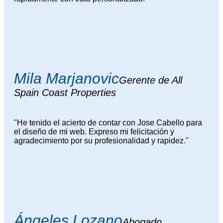
Mila Marjanovic
Gerente de All
Spain Coast Properties
"He tenido el acierto de contar con Jose Cabello para
el diseño de mi web. Expreso mi felicitación y
agradecimiento por su profesionalidad y rapidez."
Ángeles Lozano
Abogado