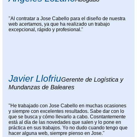
"Al contratar a Jose Cabello para el diseño de nuestra
web acertamos, ya que ha realizado un trabajo
excepcional, rápido y profesional."
Javier Llofriu
Gerente de Logística y
Mundanzas de Baleares
"He trabajado con Jose Cabello en muchas ocasiones
y siempre con excelentes resultados. Sabe dar con lo
que se busca y cómo llevarlo a cabo. Cosntantemente
está al día de las novedades que salen y lo pone en
práctica en sus trabajos. Yo no dudo cuando tengo que
hacer alguna web, siempre pienso en Jose."