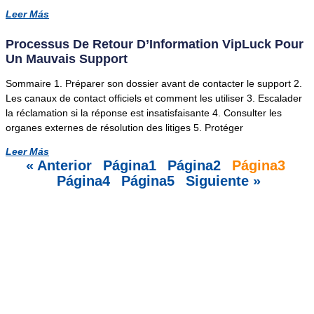
Leer Más
Processus De Retour D’Information VipLuck Pour
Un Mauvais Support
Sommaire 1. Préparer son dossier avant de contacter le support 2.
Les canaux de contact officiels et comment les utiliser 3. Escalader
la réclamation si la réponse est insatisfaisante 4. Consulter les
organes externes de résolution des litiges 5. Protéger
Leer Más
« Anterior
Página
1
Página
2
Página
3
Página
4
Página
5
Siguiente »