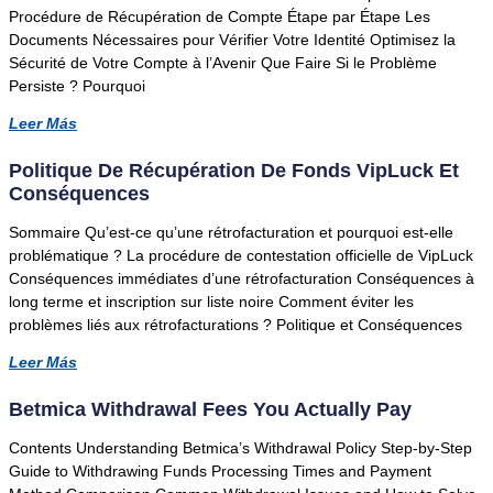
Procédure de Récupération de Compte Étape par Étape Les
Documents Nécessaires pour Vérifier Votre Identité Optimisez la
Sécurité de Votre Compte à l’Avenir Que Faire Si le Problème
Persiste ? Pourquoi
Leer Más
Politique De Récupération De Fonds VipLuck Et
Conséquences
Sommaire Qu’est-ce qu’une rétrofacturation et pourquoi est-elle
problématique ? La procédure de contestation officielle de VipLuck
Conséquences immédiates d’une rétrofacturation Conséquences à
long terme et inscription sur liste noire Comment éviter les
problèmes liés aux rétrofacturations ? Politique et Conséquences
Leer Más
Betmica Withdrawal Fees You Actually Pay
Contents Understanding Betmica’s Withdrawal Policy Step-by-Step
Guide to Withdrawing Funds Processing Times and Payment