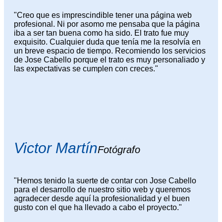
"Creo que es imprescindible tener una página web
profesional. Ni por asomo me pensaba que la página
iba a ser tan buena como ha sido. El trato fue muy
exquisito. Cualquier duda que tenía me la resolvía en
un breve espacio de tiempo. Recomiendo los servicios
de Jose Cabello porque el trato es muy personaliado y
las expectativas se cumplen con creces."
Victor Martín
Fotógrafo
"Hemos tenido la suerte de contar con Jose Cabello
para el desarrollo de nuestro sitio web y queremos
agradecer desde aquí la profesionalidad y el buen
gusto con el que ha llevado a cabo el proyecto."