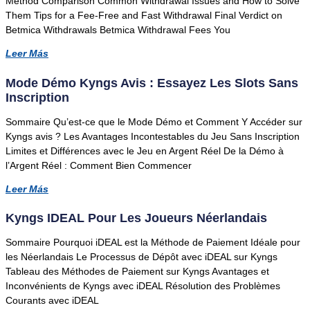
Method Comparison Common Withdrawal Issues and How to Solve
Them Tips for a Fee-Free and Fast Withdrawal Final Verdict on
Betmica Withdrawals Betmica Withdrawal Fees You
Leer Más
Mode Démo Kyngs Avis : Essayez Les Slots Sans
Inscription
Sommaire Qu’est-ce que le Mode Démo et Comment Y Accéder sur
Kyngs avis ? Les Avantages Incontestables du Jeu Sans Inscription
Limites et Différences avec le Jeu en Argent Réel De la Démo à
l’Argent Réel : Comment Bien Commencer
Leer Más
Kyngs IDEAL Pour Les Joueurs Néerlandais
Sommaire Pourquoi iDEAL est la Méthode de Paiement Idéale pour
les Néerlandais Le Processus de Dépôt avec iDEAL sur Kyngs
Tableau des Méthodes de Paiement sur Kyngs Avantages et
Inconvénients de Kyngs avec iDEAL Résolution des Problèmes
Courants avec iDEAL