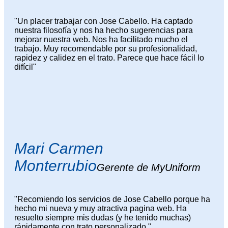
"Un placer trabajar con Jose Cabello. Ha captado
nuestra filosofía y nos ha hecho sugerencias para
mejorar nuestra web. Nos ha facilitado mucho el
trabajo. Muy recomendable por su profesionalidad,
rapidez y calidez en el trato. Parece que hace fácil lo
difícil"
Mari Carmen
Monterrubio
Gerente de MyUniform
"Recomiendo los servicios de Jose Cabello porque ha
hecho mi nueva y muy atractiva pagina web. Ha
resuelto siempre mis dudas (y he tenido muchas)
rápidamente con trato personalizado."