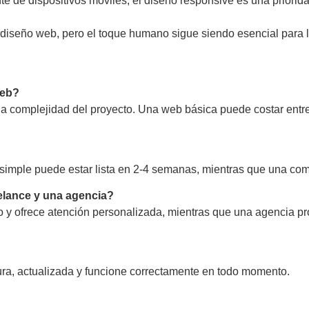
e de dispositivos móviles, el diseño responsive es una priorida
 diseño web, pero el toque humano sigue siendo esencial para l
web?
 la complejidad del proyecto. Una web básica puede costar entr
 simple puede estar lista en 2-4 semanas, mientras que una com
eelance y una agencia?
y ofrece atención personalizada, mientras que una agencia prop
ura, actualizada y funcione correctamente en todo momento.