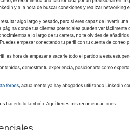
erlo, te recomiendo una foto tomada por un profesional en la q
kedin y a la hora de buscar conexiones y realizar networking e
esultar algo largo y pesado, pero si eres capaz de invertir una
a página donde tus clientes potenciales pueden ver fácilmente c
cimientos a lo largo de tu carrera, no te olvides de añadirlos a 
Puedes empezar conectando tu perfil con tu cuenta de correo 
il, es hora de empezar a sacarle todo el partido a esta estupen
ontenidos, demostrar tu experiencia, posicionarte como experto e
sta forbes
, actualmente ya hay abogados utilizando Linkedin co
s hacerlo tu también. Aquí tienes mis recomendaciones:
enciales