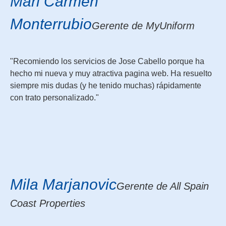
Mari Carmen
Monterrubio
Gerente de MyUniform
"Recomiendo los servicios de Jose Cabello porque ha
hecho mi nueva y muy atractiva pagina web. Ha resuelto
siempre mis dudas (y he tenido muchas) rápidamente
con trato personalizado."
Mila Marjanovic
Gerente de All Spain
Coast Properties