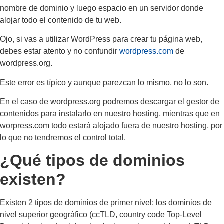
nombre de dominio y luego espacio en un servidor donde
alojar todo el contenido de tu web.
Ojo, si vas a utilizar WordPress para crear tu página web,
debes estar atento y no confundir
wordpress.com
de
wordpress.org.
Este error es típico y aunque parezcan lo mismo, no lo son.
En el caso de wordpress.org podremos descargar el gestor de
contenidos para instalarlo en nuestro hosting, mientras que en
worpress.com todo estará alojado fuera de nuestro hosting, por
lo que no tendremos el control total.
¿Qué tipos de dominios
existen?
Existen 2 tipos de dominios de primer nivel: los dominios de
nivel superior geográfico (ccTLD, country code Top-Level