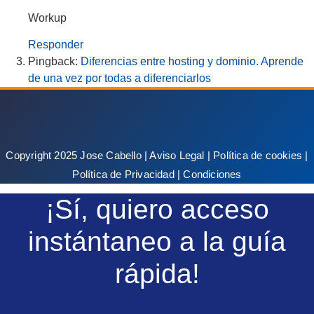
Workup
Responder
Pingback:
Diferencias entre hosting y dominio. Aprende
de una vez por todas a diferenciarlos
Copyright 2025 Jose Cabello |
Aviso Legal
|
Política de cookies
|
Política de Privacidad
|
Condiciones
¡Sí, quiero acceso
instántaneo a la guía
rápida!