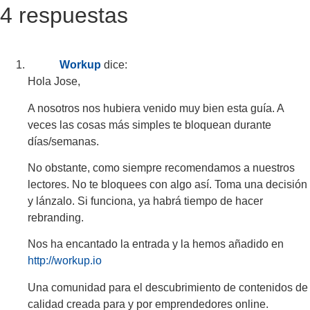
4 respuestas
Workup
dice:
Hola Jose,
A nosotros nos hubiera venido muy bien esta guía. A
veces las cosas más simples te bloquean durante
días/semanas.
No obstante, como siempre recomendamos a nuestros
lectores. No te bloquees con algo así. Toma una decisión
y lánzalo. Si funciona, ya habrá tiempo de hacer
rebranding.
Nos ha encantado la entrada y la hemos añadido en
http://workup.io
Una comunidad para el descubrimiento de contenidos de
calidad creada para y por emprendedores online.