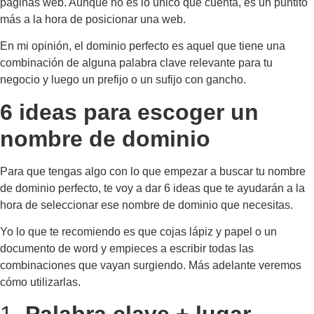
páginas web. Aunque no es lo único que cuenta, es un puntito
más a la hora de posicionar una web.
En mi opinión, el dominio perfecto es aquel que tiene una
combinación de alguna palabra clave relevante para tu
negocio y luego un prefijo o un sufijo con gancho.
6 ideas para escoger un
nombre de dominio
Para que tengas algo con lo que empezar a buscar tu nombre
de dominio perfecto, te voy a dar 6 ideas que te ayudarán a la
hora de seleccionar ese nombre de dominio que necesitas.
Yo lo que te recomiendo es que cojas lápiz y papel o un
documento de word y empieces a escribir todas las
combinaciones que vayan surgiendo. Más adelante veremos
cómo utilizarlas.