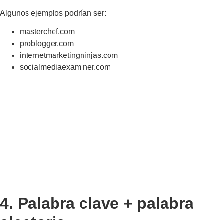
Algunos ejemplos podrían ser:
masterchef.com
problogger.com
internetmarketingninjas.com
socialmediaexaminer.com
4. Palabra clave + palabra