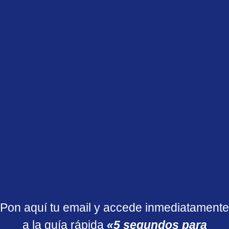
Pon aquí tu email y accede inmediatamente
a la guía rápida
«5 segundos para