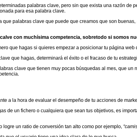
eterminadas palabras clave, pero sin que exista una razón de 
onada para esa palabra clave.
que palabras clave que puede que creamos que son buenas, al fi
 calve con muchísima competencia, sobretodo si somos nue
imero que hagas si quieres empezar a posicionar tu página web 
lave que hagas, determinará el éxito o el fracaso de tu estrate
alabras clave que tienen muy pocas búsquedas al mes, que un 
petencia.
nte a la hora de evaluar el desempeño de tu acciones de marke
rgas de un fichero o cualquiera que sean tus objetivos, es impor
 logre un ratio de conversión tan alto como por ejemplo,
“cami
 que el usuario tiene una idea clara de lo que busca.