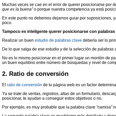
Muchas veces se cae en el error de querer posicionarse por d
que es la buena”
o porque nuestra competencia ya está posici
En este punto no debemos dejarnos guiar por suposiciones, ya 
poco.
Tampoco es inteligente querer posicionarse con palabras
Realizar un buen
estudio de palabras clave
debería ser lo pr
De lo que salga de ese estudio y de la selección de palabras c
No es lo mismo posicionar en el primer lugar un montón de p
un buen equilibrio entre número de búsquedas y nivel de com
2. Ratio de conversión
El
ratio de conversión
de tu página web es un factor determina
Ya se trate de ventas, registros, altas de un formulario, desca
posicionar, te ayudan a conseguir estos objetivos o no.
Por ejemplo, es muy probable que la palabra clave
“camisa”
no
La segunda palabra clave es muchísimo más detallada y denota