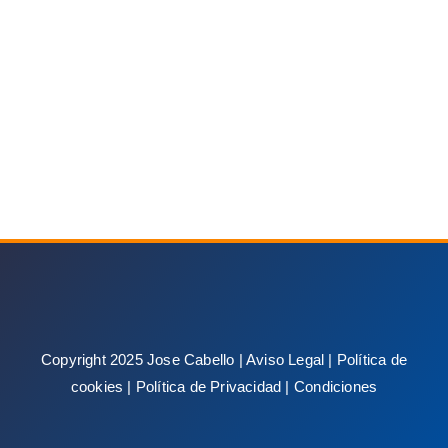
Copyright 2025 Jose Cabello |
Aviso Legal
|
Política de
cookies
|
Política de Privacidad
|
Condiciones