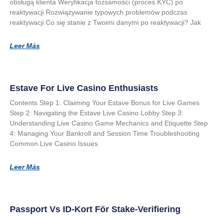
obsługą klienta Weryfikacja tożsamości (proces KYC) po
reaktywacji Rozwiązywanie typowych problemów podczas
reaktywacji Co się stanie z Twoimi danymi po reaktywacji? Jak
Leer Más
Estave For Live Casino Enthusiasts
Contents Step 1: Claiming Your Estave Bonus for Live Games
Step 2: Navigating the Estave Live Casino Lobby Step 3:
Understanding Live Casino Game Mechanics and Etiquette Step
4: Managing Your Bankroll and Session Time Troubleshooting
Common Live Casino Issues
Leer Más
Passport Vs ID-Kort För Stake-Verifiering