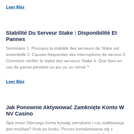
Leer Más
Stabilité Du Serveur Stake : Disponibilité Et
Pannes
Sommaire 1. Pourquoi la stabilité des serveurs de Stake est
essentielle 2. Causes fréquentes des interruptions de service 3.
Comment vérifier le statut des serveurs Stake 4. Que faire en
cas de panne pendant un jeu ou un retrait ?
Leer Más
Jak Ponownie Aktywować Zamknięte Konto W
NV Casino
Spis treści Dlaczego konta bywają zamykane i czy reaktywacja
jest możliwa? Krok po kroku: Proces kontaktowania się z