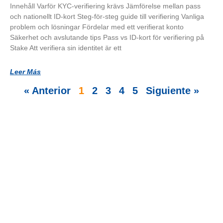
Innehåll Varför KYC-verifiering krävs Jämförelse mellan pass
och nationellt ID-kort Steg-för-steg guide till verifiering Vanliga
problem och lösningar Fördelar med ett verifierat konto
Säkerhet och avslutande tips Pass vs ID-kort för verifiering på
Stake Att verifiera sin identitet är ett
Leer Más
« Anterior
1
2
3
4
5
Siguiente »