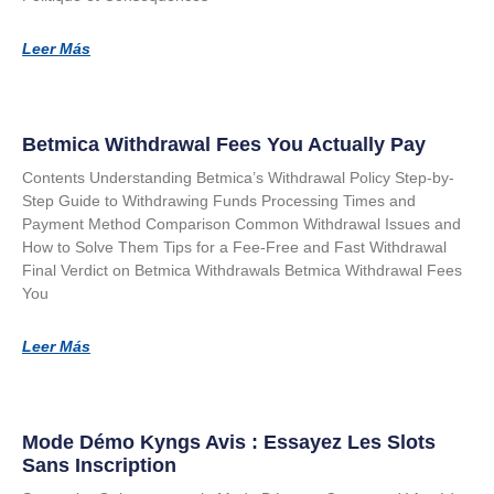
Leer Más
Betmica Withdrawal Fees You Actually Pay
Contents Understanding Betmica’s Withdrawal Policy Step-by-
Step Guide to Withdrawing Funds Processing Times and
Payment Method Comparison Common Withdrawal Issues and
How to Solve Them Tips for a Fee-Free and Fast Withdrawal
Final Verdict on Betmica Withdrawals Betmica Withdrawal Fees
You
Leer Más
Mode Démo Kyngs Avis : Essayez Les Slots
Sans Inscription