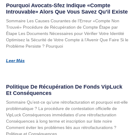
Pourquoi Avocats-Sfez Indique «Compte
Introuvable» Alors Que Vous Savez Qu’il Existe
Sommaire Les Causes Courantes de l’Erreur «Compte Non
Trouvé» Procédure de Récupération de Compte Étape par
Étape Les Documents Nécessaires pour Vérifier Votre Identité
Optimisez la Sécurité de Votre Compte à l’Avenir Que Faire Si le
Problème Persiste ? Pourquoi
Leer Más
Politique De Récupération De Fonds VipLuck
Et Conséquences
Sommaire Qu’est-ce qu’une rétrofacturation et pourquoi est-elle
problématique ? La procédure de contestation officielle de
VipLuck Conséquences immédiates d’une rétrofacturation
Conséquences à long terme et inscription sur liste noire
Comment éviter les problèmes liés aux rétrofacturations ?
Politique et Conséquences