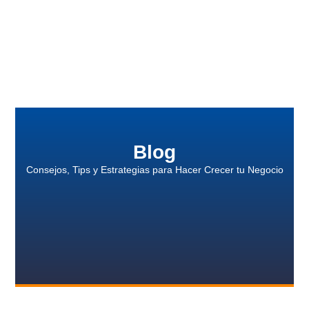
Blog
Consejos, Tips y Estrategias para Hacer Crecer tu Negocio